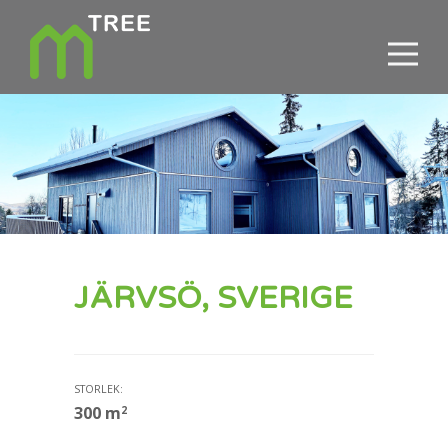
JÄRVSÖ, SVERIGE
STORLEK:
300
m
2